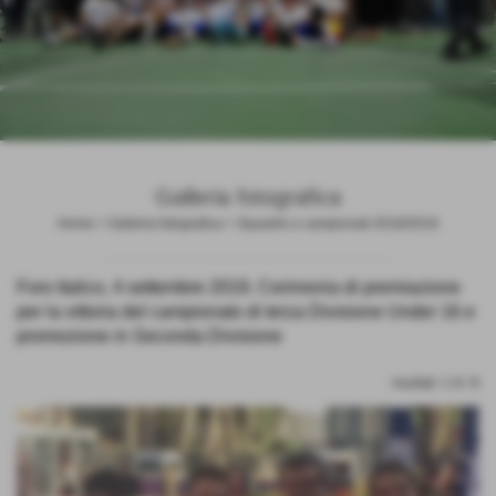
Galleria fotografica
Home
>
Galleria fotografica
>
Squadre e campionati 2018/2019
Foro Italico, 4 settembre 2019. Cerimonia di premiazione
per la vittoria del campionato di terza Divisione Under 16 e
promozione in Seconda Divisione
risultati: 1-8 / 8