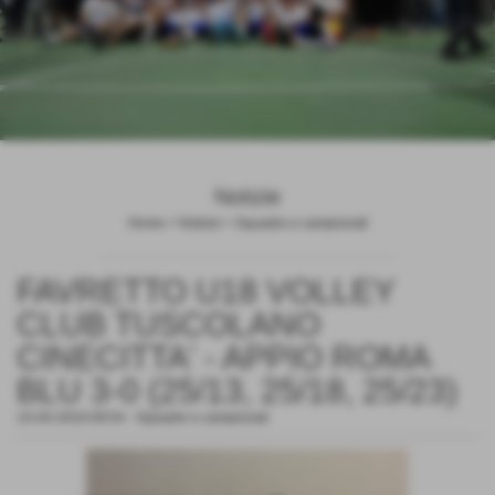
Notizie
Home
>
Notizie
>
Squadre e campionati
FAVRETTO U18 VOLLEY
CLUB TUSCOLANO
CINECITTA' - APPIO ROMA
BLU 3-0 (25/13, 25/18, 25/23)
14-04-2019 09:54
-
Squadre e campionati