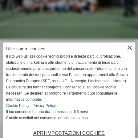
close
Utilizziamo i cookies
gli atleti
Il sito web utilizza cookie tecnici propri e di terze parti, di profilazione,
Home
>
gli atleti
statistici e di marketing o altri strumenti di tracciamento di terze parti,
esclusivamente previa acquisizione del consenso dell'utente, anche con
trasferimento dei dati personali verso Paesi non appartenenti allo Spazio
Calimera Riccardo
Economico Europeo (SEE, ossia UE + Norvegia, Liechtenstein, Islanda).
La chiusura del banner comporta il consenso ai soli cookie tecnici
necessari. Se desideri approfondire l'argomento puoi consultare le
informative complete.
Cookie Policy
-
Privacy Policy
Il tuo consenso ha una durata massima di 6 mesi.
<< PRECEDENTE
SUCCESSIVO >>
Cookie accettati nel consenso: nessun consenso
APRI IMPOSTAZIONI COOKIES
Associazione Sportiva Dilettantistica Pallavolo Cinecittà