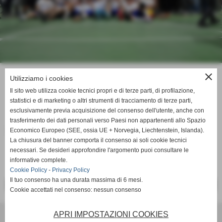
close
Utilizziamo i cookies
gli atleti
Il sito web utilizza cookie tecnici propri e di terze parti, di profilazione,
Home
>
gli atleti
statistici e di marketing o altri strumenti di tracciamento di terze parti,
esclusivamente previa acquisizione del consenso dell'utente, anche con
trasferimento dei dati personali verso Paesi non appartenenti allo Spazio
Menna Alessio
Economico Europeo (SEE, ossia UE + Norvegia, Liechtenstein, Islanda).
La chiusura del banner comporta il consenso ai soli cookie tecnici
necessari. Se desideri approfondire l'argomento puoi consultare le
informative complete.
Cookie Policy
-
Privacy Policy
Il tuo consenso ha una durata massima di 6 mesi.
<< PRECEDENTE
SUCCESSIVO >>
Cookie accettati nel consenso: nessun consenso
APRI IMPOSTAZIONI COOKIES
Associazione Sportiva Dilettantistica Pallavolo Cinecittà